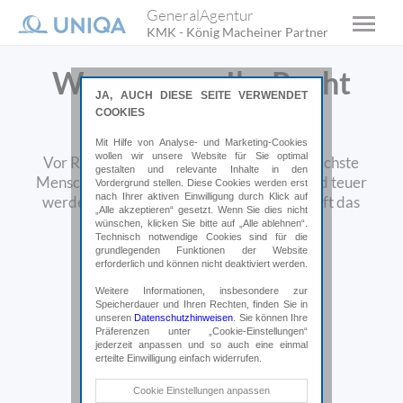
GeneralAgentur
KMK - König Macheiner Partner
Wenn es um Ihr Recht
JA, AUCH DIESE SEITE VERWENDET
geht!
COOKIES
Mit Hilfe von Analyse- und Marketing-Cookies
wollen wir unsere Website für Sie optimal
Vor Rechtsstreitigkeiten ist auch der friedlichste
gestalten und relevante Inhalte in den
Mensch nicht gefeit. Das kann belastend und teuer
Vordergrund stellen. Diese Cookies werden erst
nach Ihrer aktiven Einwilligung durch Klick auf
werden. Eine Rechtsschutzversicherung hilft das
„Alle akzeptieren“ gesetzt. Wenn Sie dies nicht
finanzielle Risiko zu minimieren.
wünschen, klicken Sie bitte auf „Alle ablehnen“.
Technisch notwendige Cookies sind für die
grundlegenden Funktionen der Website
Online abschließen*
erforderlich und können nicht deaktiviert werden.
Weitere Informationen, insbesondere zur
Speicherdauer und Ihren Rechten, finden Sie in
*Weiterleitung auf uniqa.at
unseren
Datenschutzhinweisen
. Sie können Ihre
Präferenzen unter „Cookie-Einstellungen“
jederzeit anpassen und so auch eine einmal
erteilte Einwilligung einfach widerrufen.
Technische Cookies
Cookie Einstellungen anpassen