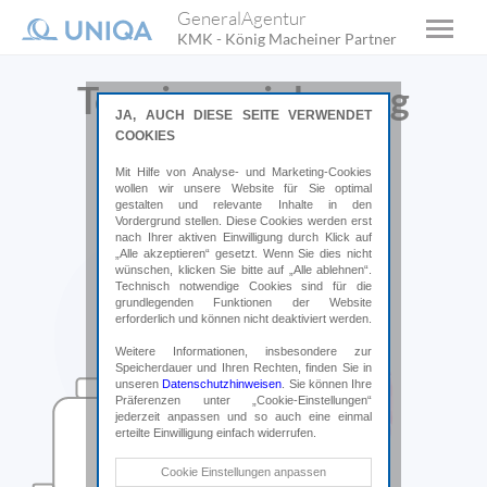
GeneralAgentur
KMK - König Macheiner Partner
Terminvereinbarung
JA, AUCH DIESE SEITE VERWENDET
COOKIES
Wir freuen uns von Ihnen zu hören.
Mit Hilfe von Analyse- und Marketing-Cookies
wollen wir unsere Website für Sie optimal
gestalten und relevante Inhalte in den
Vordergrund stellen. Diese Cookies werden erst
nach Ihrer aktiven Einwilligung durch Klick auf
„Alle akzeptieren“ gesetzt. Wenn Sie dies nicht
wünschen, klicken Sie bitte auf „Alle ablehnen“.
Technisch notwendige Cookies sind für die
grundlegenden Funktionen der Website
erforderlich und können nicht deaktiviert werden.
Weitere Informationen, insbesondere zur
Speicherdauer und Ihren Rechten, finden Sie in
unseren
Datenschutzhinweisen
. Sie können Ihre
Präferenzen unter „Cookie-Einstellungen“
jederzeit anpassen und so auch eine einmal
erteilte Einwilligung einfach widerrufen.
Technische Cookies
Cookie Einstellungen anpassen